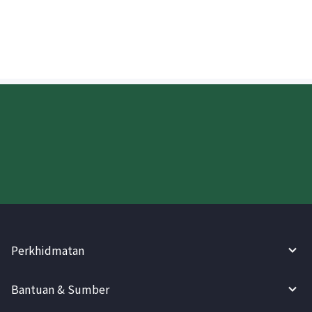
wang?
Cuba WireBarley sekarang!
Perkhidmatan
Bantuan & Sumber