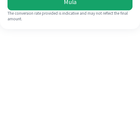
Mula
The conversion rate provided is indicative and may not reflect the final
amount.
Walaupun ini kali pertama anda,
selesaikan kiriman wang ke luar
negara anda dengan mudah dalam 4
langkah ringkas.