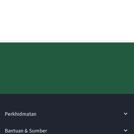
cukai apabila menghantar wang ke
Vietnam?
Cuba WireBarley sekarang!
Perkhidmatan
Bantuan & Sumber