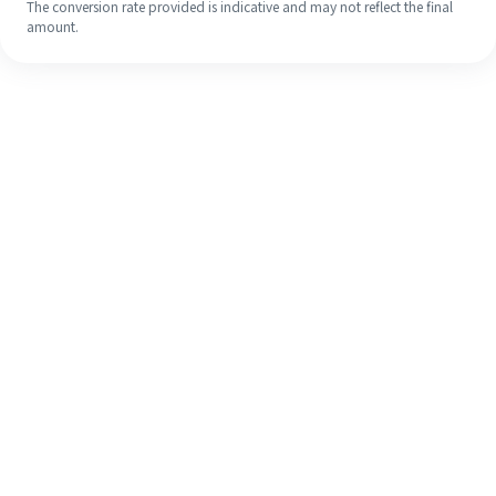
The conversion rate provided is indicative and may not reflect the final
amount.
Walaupun ini kali pertama anda,
selesaikan kiriman wang ke luar
negara anda dengan mudah dalam 4
langkah ringkas.