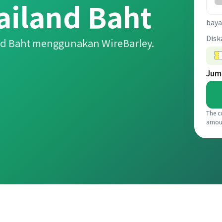
ailand Baht
baya
Disk
nd Baht menggunakan WireBarley.
Jum
The c
amou