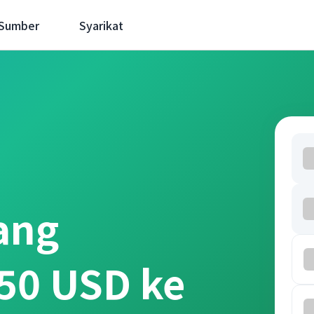
 Sumber
Syarikat
ang
50 USD ke