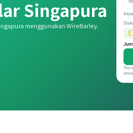
lar Singapura
baya
Disk
Singapura menggunakan WireBarley.
Jum
The c
amou