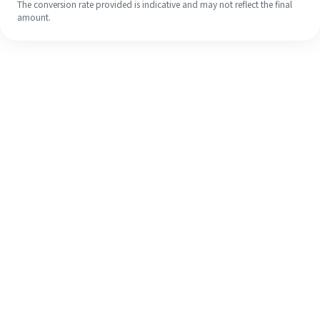
The conversion rate provided is indicative and may not reflect the final
amount.
Walaupun ini kali pertama anda,
selesaikan kiriman wang ke luar
negara anda dengan mudah dalam 4
langkah ringkas.