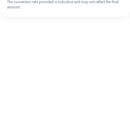
The conversion rate provided is indicative and may not reflect the final
amount.
Walaupun ini kali pertama anda,
selesaikan kiriman wang ke luar
negara anda dengan mudah dalam 4
langkah ringkas.