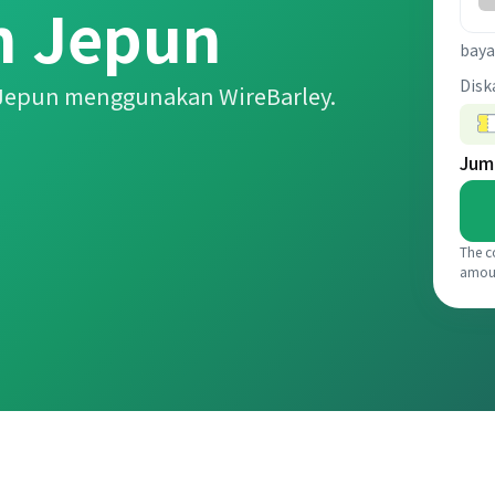
n Jepun
baya
Disk
 Jepun menggunakan WireBarley.
Jum
The c
amou