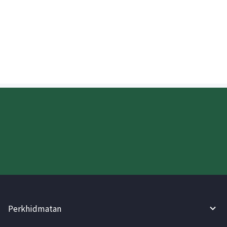
Bolehkah saya mengetahui dalam masa
nyata sama ada wang yang dihantar ke
Jepun telah didepositkan?
Cuba WireBarley sekarang!
Perkhidmatan