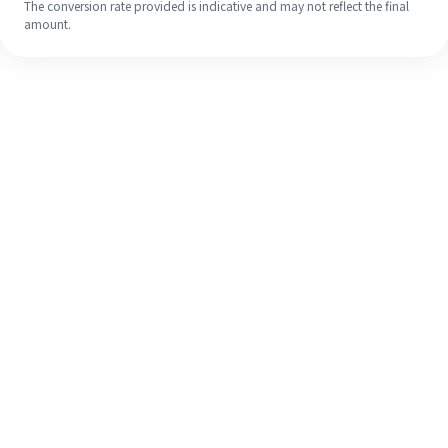
The conversion rate provided is indicative and may not reflect the final
amount.
Walaupun ini kali pertama anda,
selesaikan kiriman wang ke luar
negara anda dengan mudah dalam 4
langkah ringkas.