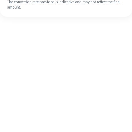
The conversion rate provided is indicative and may not reflect the final
amount.
Walaupun ini kali pertama anda,
selesaikan kiriman wang ke luar
negara anda dengan mudah dalam 4
langkah ringkas.