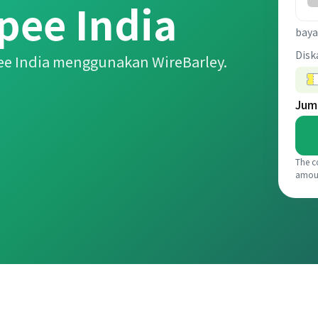
pee India
baya
Disk
ee India menggunakan WireBarley.
Jum
The c
amou