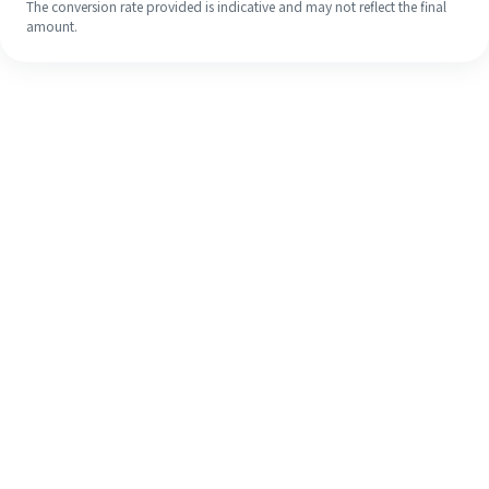
The conversion rate provided is indicative and may not reflect the final
amount.
Walaupun ini kali pertama anda,
selesaikan kiriman wang ke luar
negara anda dengan mudah dalam 4
langkah ringkas.