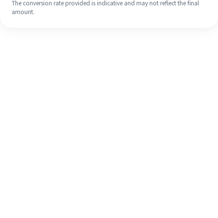
The conversion rate provided is indicative and may not reflect the final
amount.
Walaupun ini kali pertama anda,
selesaikan kiriman wang ke luar
negara anda dengan mudah dalam 4
langkah ringkas.