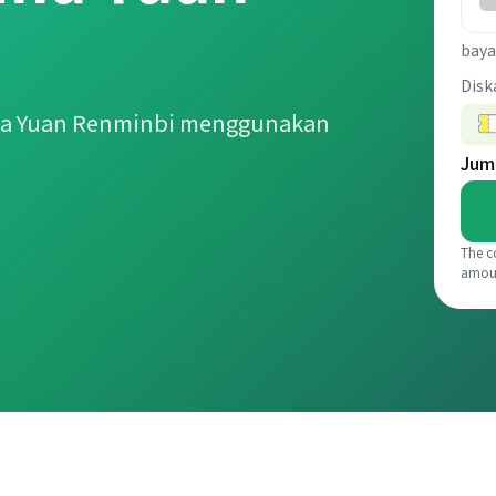
baya
Disk
ina Yuan Renminbi menggunakan
Jum
The c
amou