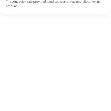
The conversion rate provided is indicative and may not reflect the final
amount.
Walaupun ini kali pertama anda,
selesaikan kiriman wang ke luar
negara anda dengan mudah dalam 4
langkah ringkas.