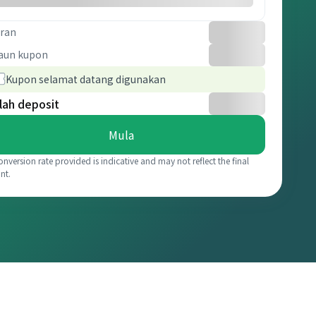
ran
aun kupon
Kupon selamat datang digunakan
lah deposit
Mula
onversion rate provided is indicative and may not reflect the final
nt.