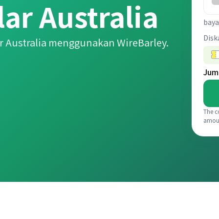
ar Australia
baya
Disk
r Australia menggunakan WireBarley.
Jum
The c
amou