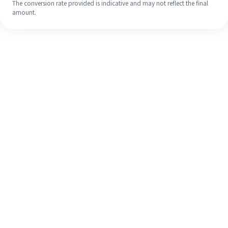
The conversion rate provided is indicative and may not reflect the final
amount.
Walaupun ini kali pertama anda,
selesaikan kiriman wang ke luar
negara anda dengan mudah dalam 4
langkah ringkas.