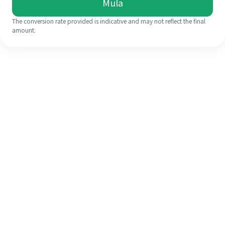
Mula
The conversion rate provided is indicative and may not reflect the final
amount.
Walaupun ini kali pertama anda,
selesaikan kiriman wang ke luar
negara anda dengan mudah dalam 4
langkah ringkas.