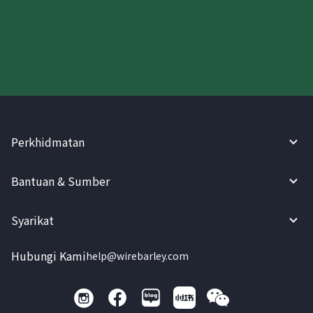
Cuba WireBarley sekarang!
Perkhidmatan
Bantuan & Sumber
Syarikat
Hubungi Kami
help@wirebarley.com