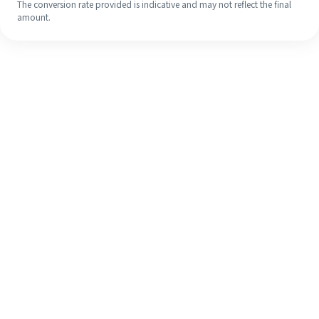
The conversion rate provided is indicative and may not reflect the final
amount.
Walaupun ini kali pertama anda,
selesaikan kiriman wang ke luar
negara anda dengan mudah dalam 4
langkah ringkas.