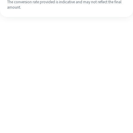
The conversion rate provided is indicative and may not reflect the final
amount.
Walaupun ini kali pertama anda,
selesaikan kiriman wang ke luar
negara anda dengan mudah dalam 4
langkah ringkas.