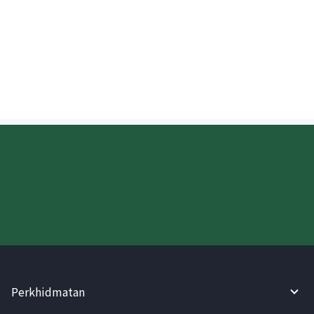
Bilakah wang yang dihantar ke AS akan
didepositkan?
Cuba WireBarley sekarang!
Perkhidmatan