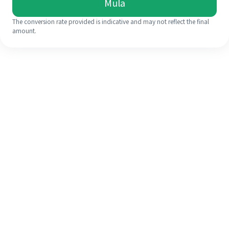
Mula
The conversion rate provided is indicative and may not reflect the final
amount.
Walaupun ini kali pertama anda,
selesaikan kiriman wang ke luar
negara anda dengan mudah dalam 4
langkah ringkas.