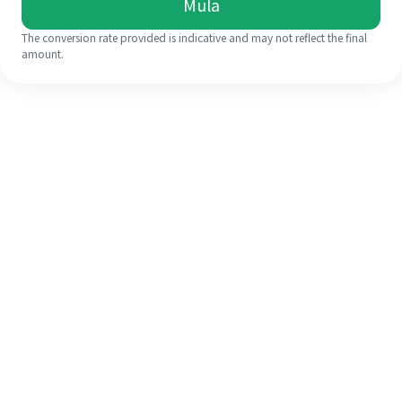
Mula
The conversion rate provided is indicative and may not reflect the final
amount.
Walaupun ini kali pertama anda,
selesaikan kiriman wang ke luar
negara anda dengan mudah dalam 4
langkah ringkas.