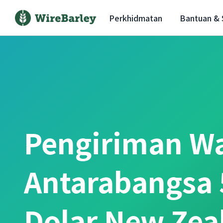
Perkhidmatan
Bantuan &
Pengiriman W
Antarabangsa 
Dolar New Zea