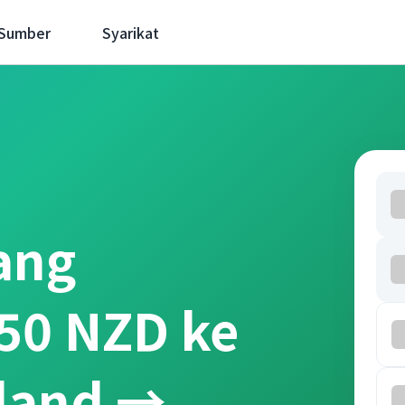
 Sumber
Syarikat
ang
50 NZD ke
land →