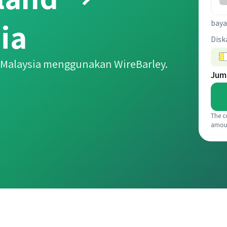
ia
baya
Disk
 Malaysia menggunakan WireBarley.
Jum
The c
amou