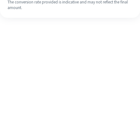
The conversion rate provided is indicative and may not reflect the final
amount.
Walaupun ini kali pertama anda,
selesaikan kiriman wang ke luar
negara anda dengan mudah dalam 4
langkah ringkas.