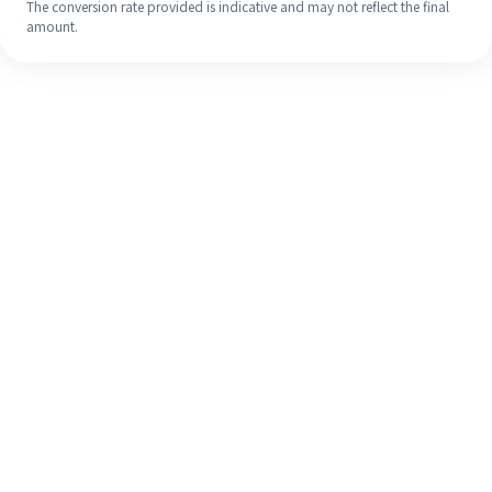
The conversion rate provided is indicative and may not reflect the final
amount.
Walaupun ini kali pertama anda,
selesaikan kiriman wang ke luar
negara anda dengan mudah dalam 4
langkah ringkas.