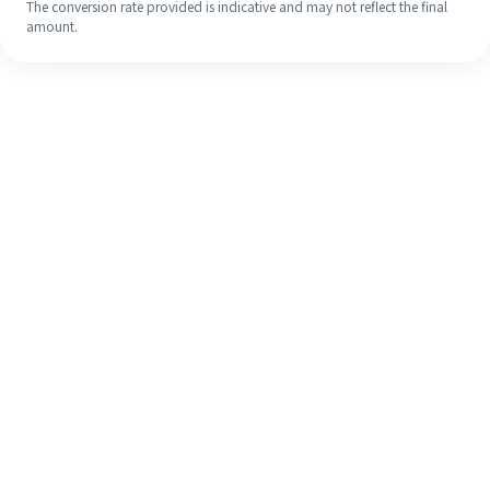
The conversion rate provided is indicative and may not reflect the final
amount.
Walaupun ini kali pertama anda,
selesaikan kiriman wang ke luar
negara anda dengan mudah dalam 4
langkah ringkas.