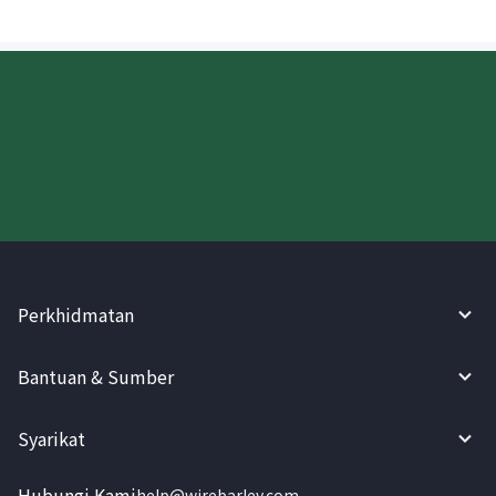
Cuba WireBarley sekarang!
Perkhidmatan
Bantuan & Sumber
Syarikat
Hubungi Kami
help@wirebarley.com