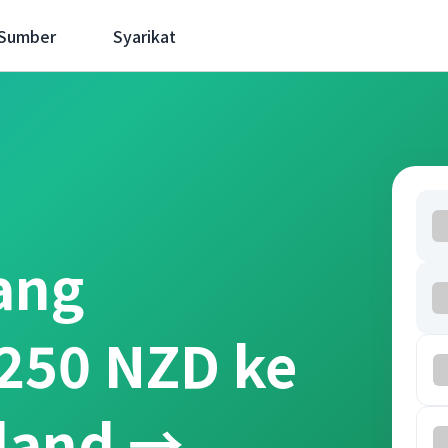
 Sumber
Syarikat
ang
250 NZD ke
land →