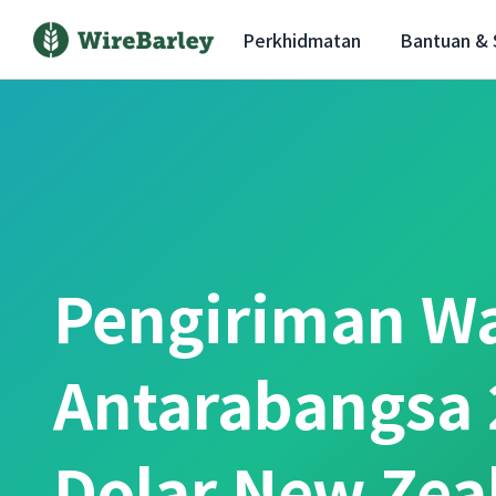
Perkhidmatan
Bantuan &
Pengiriman W
Antarabangsa 
Dolar New Zea