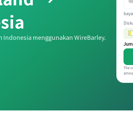
sia
baya
Disk
h Indonesia menggunakan WireBarley.
Jum
The c
amou