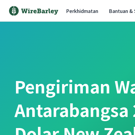
Perkhidmatan
Bantuan &
Pengiriman W
Antarabangsa 
Dolar New Zea