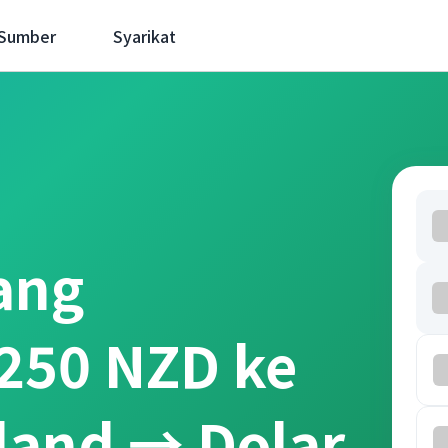
 Sumber
Syarikat
ang
250 NZD ke
land → Dolar