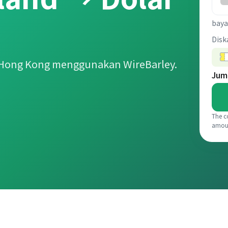
baya
Disk
 Hong Kong menggunakan WireBarley.
Jum
The c
amou