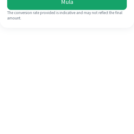
Mula
The conversion rate provided is indicative and may not reflect the final
amount.
Walaupun ini kali pertama anda,
selesaikan kiriman wang ke luar
negara anda dengan mudah dalam 4
langkah ringkas.