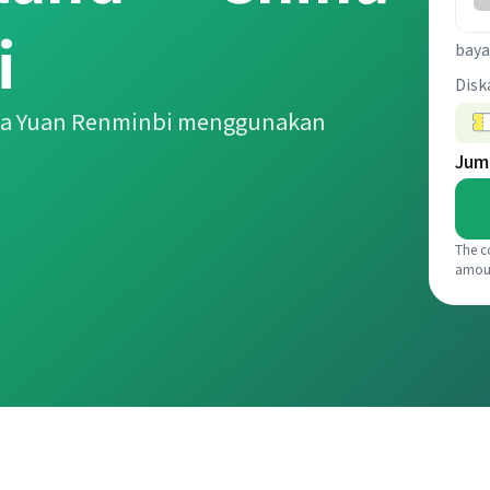
i
baya
Disk
ina Yuan Renminbi menggunakan
Jum
The c
amou