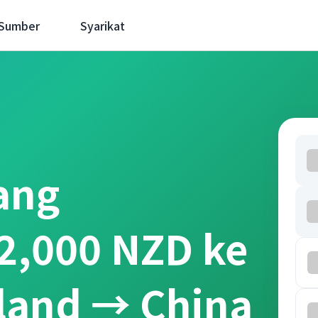
 Sumber
Syarikat
ang
2,000 NZD ke
land → China