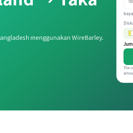
baya
Disk
Bangladesh menggunakan WireBarley.
Jum
The c
amou