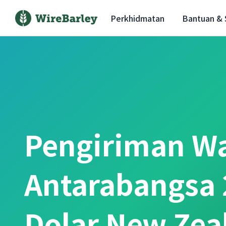
Perkhidmatan
Bantuan &
Pengiriman W
Antarabangsa 
Dolar New Zea