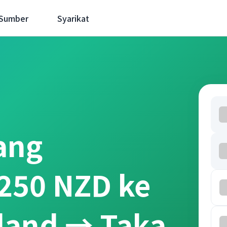
 Sumber
Syarikat
ang
250 NZD ke
land → Taka