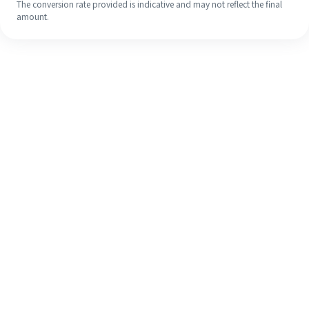
The conversion rate provided is indicative and may not reflect the final
amount.
Walaupun ini kali pertama anda,
selesaikan kiriman wang ke luar
negara anda dengan mudah dalam 4
langkah ringkas.