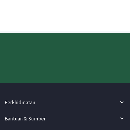
didepositkan?
Cuba WireBarley sekarang!
Perkhidmatan
Bantuan & Sumber