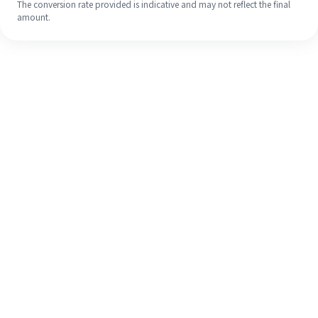
The conversion rate provided is indicative and may not reflect the final
amount.
Walaupun ini kali pertama anda,
selesaikan kiriman wang ke luar
negara anda dengan mudah dalam 4
langkah ringkas.