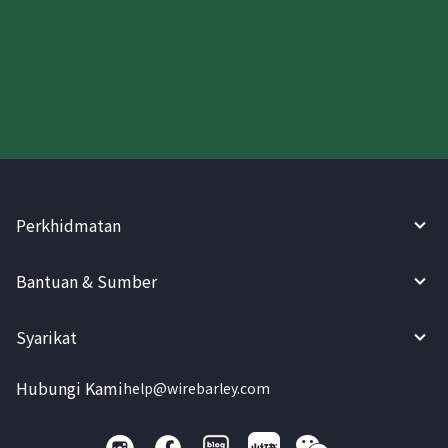
Cuba WireBarley sekarang!
Perkhidmatan
Bantuan & Sumber
Syarikat
Hubungi Kami
help@wirebarley.com