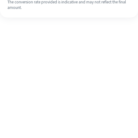
The conversion rate provided is indicative and may not reflect the final
amount.
Walaupun ini kali pertama anda,
selesaikan kiriman wang ke luar
negara anda dengan mudah dalam 4
langkah ringkas.