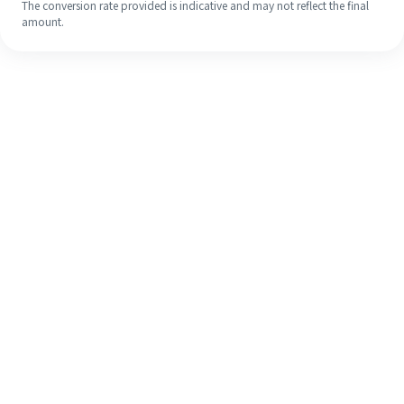
The conversion rate provided is indicative and may not reflect the final
amount.
Walaupun ini kali pertama anda,
selesaikan kiriman wang ke luar
negara anda dengan mudah dalam 4
langkah ringkas.