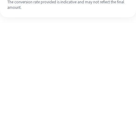
The conversion rate provided is indicative and may not reflect the final
amount.
Walaupun ini kali pertama anda,
selesaikan kiriman wang ke luar
negara anda dengan mudah dalam 4
langkah ringkas.