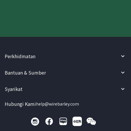
Cuba WireBarley sekarang!
Perkhidmatan
Bantuan & Sumber
Syarikat
Hubungi Kami
help@wirebarley.com