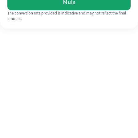
Mula
The conversion rate provided is indicative and may not reflect the final
amount.
Walaupun ini kali pertama anda,
selesaikan kiriman wang ke luar
negara anda dengan mudah dalam 4
langkah ringkas.