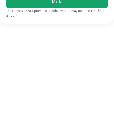
Mula
The conversion rate provided is indicative and may not reflect the final
amount.
Walaupun ini kali pertama anda,
selesaikan kiriman wang ke luar
negara anda dengan mudah dalam 4
langkah ringkas.