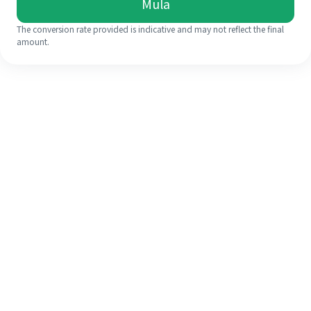
Mula
The conversion rate provided is indicative and may not reflect the final
amount.
Walaupun ini kali pertama anda,
selesaikan kiriman wang ke luar
negara anda dengan mudah dalam 4
langkah ringkas.