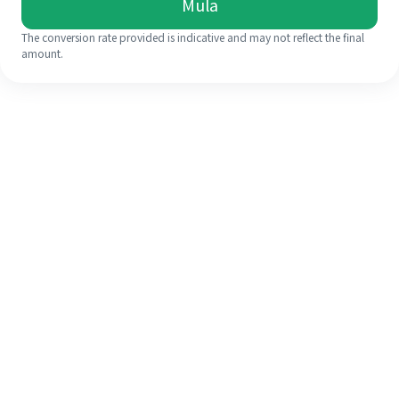
Mula
The conversion rate provided is indicative and may not reflect the final
amount.
Walaupun ini kali pertama anda,
selesaikan kiriman wang ke luar
negara anda dengan mudah dalam 4
langkah ringkas.