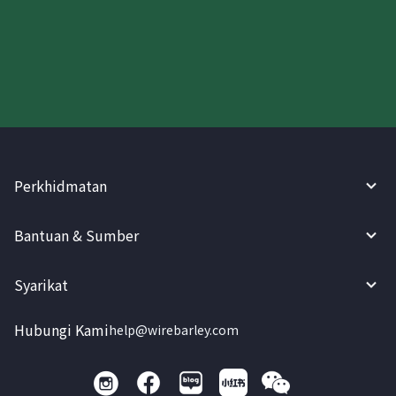
Cuba WireBarley sekarang!
Perkhidmatan
Bantuan & Sumber
Syarikat
Hubungi Kami
help@wirebarley.com