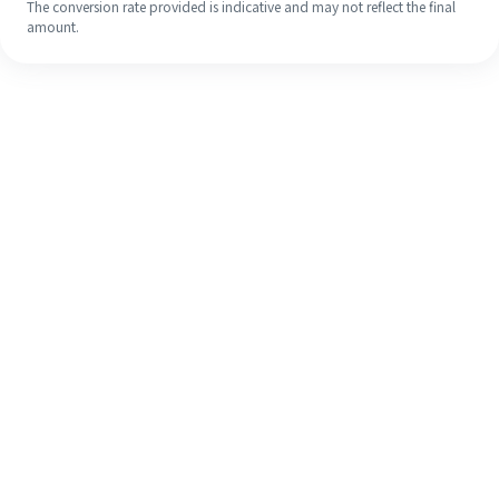
The conversion rate provided is indicative and may not reflect the final
amount.
Walaupun ini kali pertama anda,
selesaikan kiriman wang ke luar
negara anda dengan mudah dalam 4
langkah ringkas.