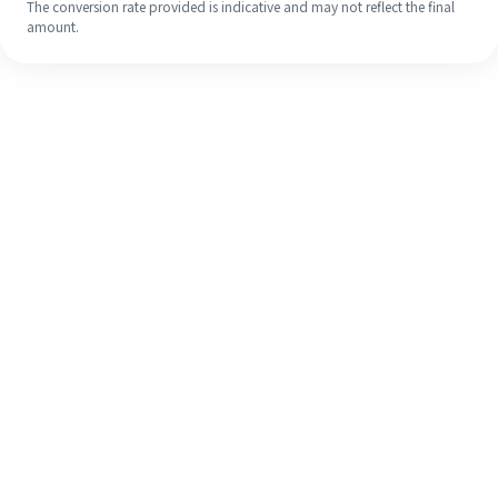
The conversion rate provided is indicative and may not reflect the final
amount.
Walaupun ini kali pertama anda,
selesaikan kiriman wang ke luar
negara anda dengan mudah dalam 4
langkah ringkas.