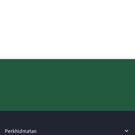
Bolehkah penerima mengeluarkan
wang tunai dengan segera apabila
menghantar wang ke Indonesia?
Cuba WireBarley sekarang!
Perkhidmatan