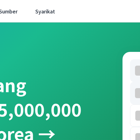
 Sumber
Syarikat
ang
5,000,000
orea →