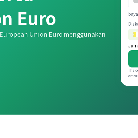
n Euro
baya
Disk
e European Union Euro menggunakan
Jum
The c
amou