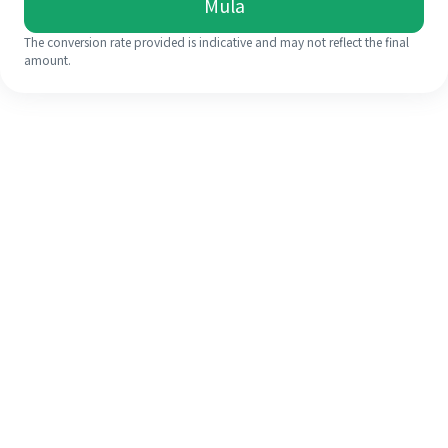
Mula
The conversion rate provided is indicative and may not reflect the final
amount.
Walaupun ini kali pertama anda,
selesaikan kiriman wang ke luar
negara anda dengan mudah dalam 4
langkah ringkas.