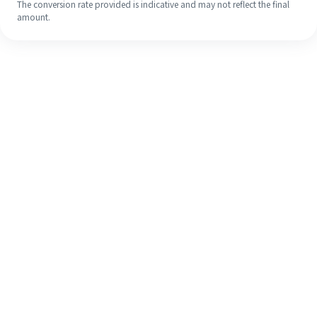
The conversion rate provided is indicative and may not reflect the final
amount.
Walaupun ini kali pertama anda,
selesaikan kiriman wang ke luar
negara anda dengan mudah dalam 4
langkah ringkas.