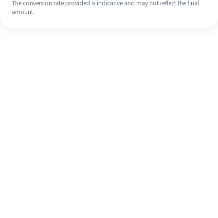
The conversion rate provided is indicative and may not reflect the final
amount.
Walaupun ini kali pertama anda,
selesaikan kiriman wang ke luar
negara anda dengan mudah dalam 4
langkah ringkas.