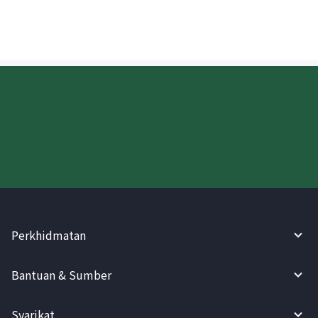
Cuba WireBarley sekarang!
Perkhidmatan
Bantuan & Sumber
Syarikat