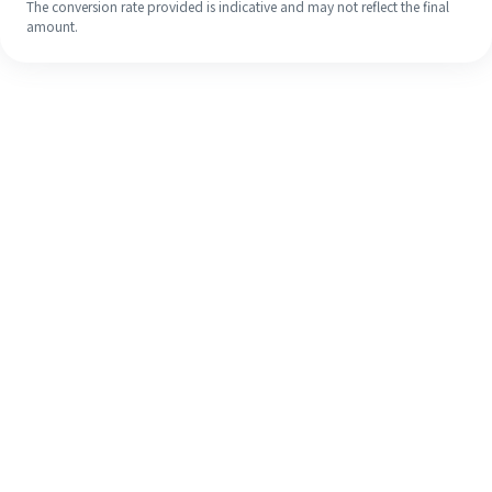
The conversion rate provided is indicative and may not reflect the final
amount.
Walaupun ini kali pertama anda,
selesaikan kiriman wang ke luar
negara anda dengan mudah dalam 4
langkah ringkas.