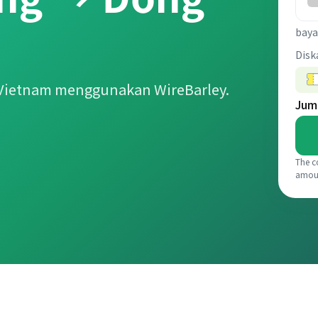
baya
Disk
Vietnam menggunakan WireBarley.
Jum
The c
amou