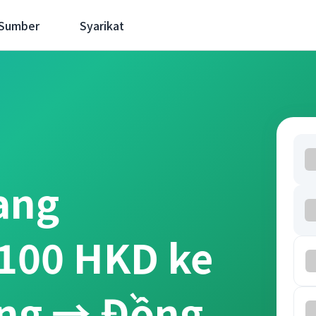
 Sumber
Syarikat
ang
100 HKD ke
ong → Đồng