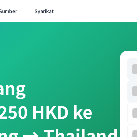
 Sumber
Syarikat
ang
250 HKD ke
ng → Thailand