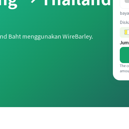
baya
Disk
and Baht menggunakan WireBarley.
Jum
The c
amou