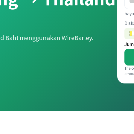
baya
Disk
nd Baht menggunakan WireBarley.
Jum
The c
amou