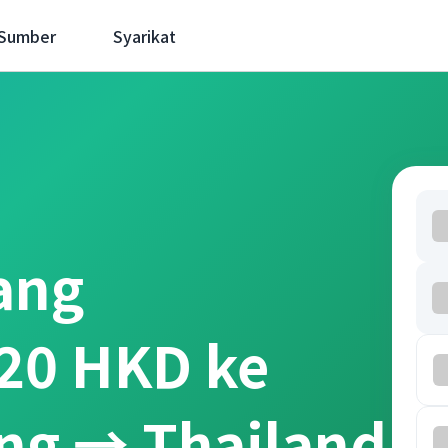
 Sumber
Syarikat
ang
20 HKD ke
ng → Thailand