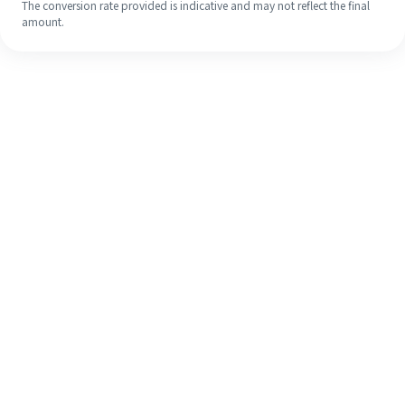
The conversion rate provided is indicative and may not reflect the final
amount.
Walaupun ini kali pertama anda,
selesaikan kiriman wang ke luar
negara anda dengan mudah dalam 4
langkah ringkas.