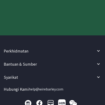
Cuba WireBarley sekarang!
Perkhidmatan
Bantuan & Sumber
Syarikat
Hubungi Kami
help@wirebarley.com